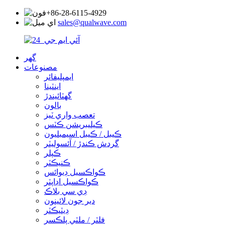
+86-28-6115-4929
sales@qualwave.com
گھر
مصنوعات
ايمپليفائر
اينٽينا
گھٽائيندڙ
بالون
تعصب واري ٽيز
ڪيليبريشن ڪٽس
ڪيبل / ڪيبل اسيمبليون
گردش ڪندڙ / آئسوليٽر
ڪپلر
ڪنيڪٽر
ڪواڪسيل ڊيوائس
ڪواڪسيل اڊاپٽر
ڊي سي بلاڪ
دير جون لائينون
ڊيٽيڪٽر
فلٽر / ملٽي پلڪسر