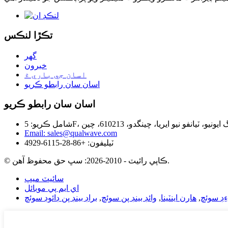
تڪڙا لنڪس
گھر
خبرون
اسان جي باري ۾
اسان سان رابطو ڪريو
اسان سان رابطو ڪريو
Email: sales@qualwave.com
ٽيليفون: +86-28-6115-4929
© ڪاپي رائيٽ - 2010-2026: سڀ حق محفوظ آهن.
سائيٽ ميپ
اي ايم پي موبائل
ِڊ سوئچ
,
هارن اينٽينا
,
وائڊ بينڊ پن سوئچ
,
براڊ بينڊ پن ڊائوڊ سوئچ