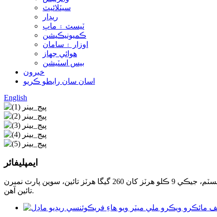
سيٽلائيٽ
ريڊار
ٽيسٽ ۽ ماپ
ڪميونيڪيشن
اوزار ۽ سامان
هوائي جهاز
بيس اسٽيشن
خبرون
اسان سان رابطو ڪريو
English
ايمپليفائر
ايريز ۾، ڪوال ويو چار قسمن جون شيون فراهم ڪري ٿو: پاور ايمپليفائر، لو شور ايمپليفائر، پاور ايمپليفائر سسٽم ۽ لو شور ايمپليفائر سسٽم، جيڪي 9 ڪلو هرٽز کان 260 گيگا هرٽز تائين، سوين پارٽ نمبرن
تائين آهن.