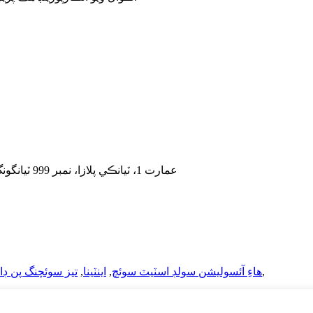
شامل ڪريو: 5F، عمارت 1، ٽيانڪي پلازا، نمبر 999 ٽيانگونگ ايونيو، ٽيانفو نيو ايريا، چينگدو، 610213، چين
,
هاءِ آئسوليشن سولڊ اسٽيٽ سوئچ
,
اينٽينا
,
تيز سوئچنگ پن ڊاء