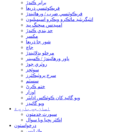
برابر ڪندڙ
فريڪوئنسي ذريعا
فريڪوئنسي ضرب / ورهائيندڙ
انٽيگريٽيڊ مائڪرو ويڪرو اسيمبليون
امپيڊنس ميچنگ پيڊ
حد بندي ڪندڙ
مکسر
شور جا ذريعا
جاچ
مرحلو بدلائيندڙ
پاور ورهائيندڙ / ڪمبينر
روٽري جوڙ
سوئچز
سرج پروٽيڪٽرز
سسٽم
ختم ڪرڻ
اوزار
ويو گائيڊ کان ڪوئڪس اڊاپٽر
ويو گائيڊز
اسان جي باري ۾
سپورٽ خدمتون
اڪثر پڇيا ويا سوال
درخواستون
وائرليس