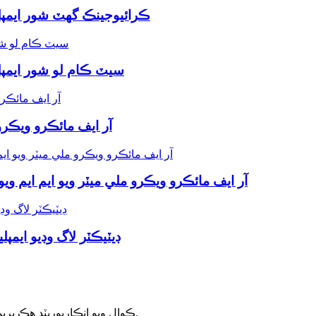
ڪرائيوجينڪ گهٽ شور ايمپليف
سيٽ ڪام لو شور ايمپليف
بلاڪ اپ ڪنورٽرز (BUCs) آر ايف م
بلاڪ ڊائون ڪنورٽرز (LNBs) آر ايف مائڪرو ويڪرو ملي ميٽر ويو اي
ڊيٽيڪٽر لاگ وڊيو ايمپل
ڪوال ويو انڪارپوريٽڊ هڪ پريميئم ڊيزائنر ۽ مائڪرو ويڪرو ۽ مليميٽر ويو پراڊڪٽس جو ٺاهيندڙ آهي.