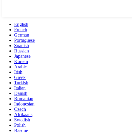
English
French
German
Portuguese
Spanish
Russian
Japanese
Korean
Arabic
Irish
Greek
Turkish
Italian
Danish
Romanian
Indonesian
Czech
Afrikaans
Swedish
Polish
Basque