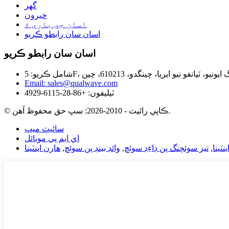
گھر
خبرون
اسان جي باري ۾
اسان سان رابطو ڪريو
اسان سان رابطو ڪريو
Email: sales@qualwave.com
ٽيليفون: +86-28-6115-4929
© ڪاپي رائيٽ - 2010-2026: سڀ حق محفوظ آهن.
سائيٽ ميپ
اي ايم پي موبائل
ينٽينا
,
تيز سوئچنگ پن ڊاءِڊ سوئچ
,
وائڊ بينڊ پن سوئچ
,
هارن اينٽينا