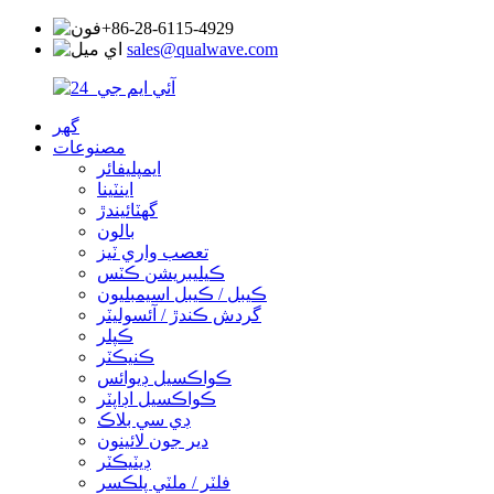
+86-28-6115-4929
sales@qualwave.com
گھر
مصنوعات
ايمپليفائر
اينٽينا
گھٽائيندڙ
بالون
تعصب واري ٽيز
ڪيليبريشن ڪٽس
ڪيبل / ڪيبل اسيمبليون
گردش ڪندڙ / آئسوليٽر
ڪپلر
ڪنيڪٽر
ڪواڪسيل ڊيوائس
ڪواڪسيل اڊاپٽر
ڊي سي بلاڪ
دير جون لائينون
ڊيٽيڪٽر
فلٽر / ملٽي پلڪسر