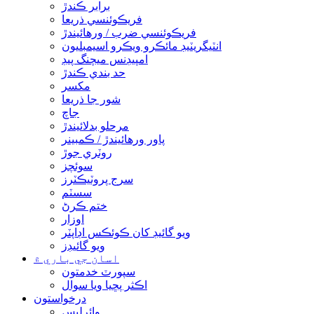
برابر ڪندڙ
فريڪوئنسي ذريعا
فريڪوئنسي ضرب / ورهائيندڙ
انٽيگريٽيڊ مائڪرو ويڪرو اسيمبليون
امپيڊنس ميچنگ پيڊ
حد بندي ڪندڙ
مکسر
شور جا ذريعا
جاچ
مرحلو بدلائيندڙ
پاور ورهائيندڙ / ڪمبينر
روٽري جوڙ
سوئچز
سرج پروٽيڪٽرز
سسٽم
ختم ڪرڻ
اوزار
ويو گائيڊ کان ڪوئڪس اڊاپٽر
ويو گائيڊز
اسان جي باري ۾
سپورٽ خدمتون
اڪثر پڇيا ويا سوال
درخواستون
وائرليس