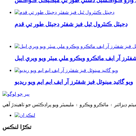
يڻ وارو ڪواڪسيل دستي طور تي ميڪيڪل ڪواڪس
ڊجيٽل ڪنٽرول ٿيل فيز شفٽر ڊجيٽل طور تي قدم
فٽرز آر ايف مائڪرو ويڪرو ملي ميٽر ويو ويري ايبل
ويو گائيڊ مينوئل فيز شفٽرز آر ايف ايم ايم ويو ريڊيو
تڪڙا لنڪس