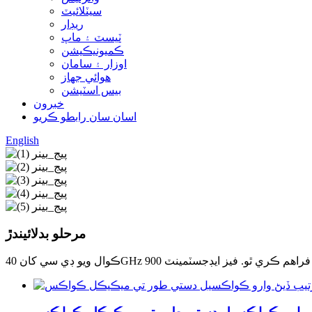
سيٽلائيٽ
ريڊار
ٽيسٽ ۽ ماپ
ڪميونيڪيشن
اوزار ۽ سامان
هوائي جهاز
بيس اسٽيشن
خبرون
اسان سان رابطو ڪريو
English
مرحلو بدلائيندڙ