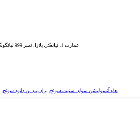
شامل ڪريو: 5F، عمارت 1، ٽيانڪي پلازا، نمبر 999 ٽيانگونگ ايونيو، ٽيانفو نيو ايريا، چينگدو، 610213، چين
,
هاءِ آئسوليشن سولڊ اسٽيٽ سوئچ
,
براڊ بينڊ پن ڊائوڊ سوئچ
,
ا