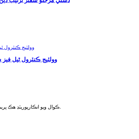
دستي مرحلو شفٽر ترتيب ڏ
وولٽيج ڪنٽرول ٿيل فيز ش
ڪوال ويو انڪارپوريٽڊ هڪ پريميئم ڊيزائنر ۽ مائڪرو ويڪرو ۽ مليميٽر ويو پراڊڪٽس جو ٺاهيندڙ آهي.