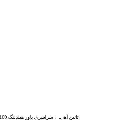
ڪوال ويو ڊي سي کان 40GHz تائين گهٽ انسرشن نقصان ۽ هاءِ پاور فيز شفٽر فراهم ڪري ٿو. فيز ايڊجسٽمينٽ 900°/GHz تائين آهي. ۽ سراسري پاور هينڊلنگ 100 واٽ تائين آهي.