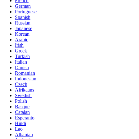
French
German
Portuguese
Spanish
Russian
Japanese
Korean
Arabic
Irish
Greek
Turkish
Italian
Danish
Romanian
Indonesian
Czech
Afrikaans
Swedish
Polish
Basque
Catalan
Esperanto
Hindi
Lao
Albanian