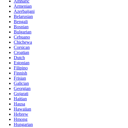
Amharic
Armenian
Azerbaijani
Belarusian
Bengali
Bosnian
Bulgarian
Cebuano
Chichewa
Corsican
Croatian
Dutch
Estonian
Filipino
Finnish
Frisian
Galician
Georgian
Gujarati
Haitian
Hausa
Hawaiian
Hebrew
Hmong
Hungarian