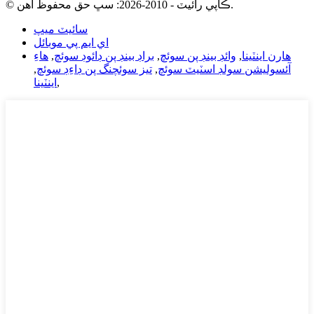
© ڪاپي رائيٽ - 2010-2026: سڀ حق محفوظ آهن.
سائيٽ ميپ
اي ايم پي موبائل
هارن اينٽينا
,
وائڊ بينڊ پن سوئچ
,
براڊ بينڊ پن ڊائوڊ سوئچ
,
هاءِ
آئسوليشن سولڊ اسٽيٽ سوئچ
,
تيز سوئچنگ پن ڊاءِڊ سوئچ
,
,
اينٽينا