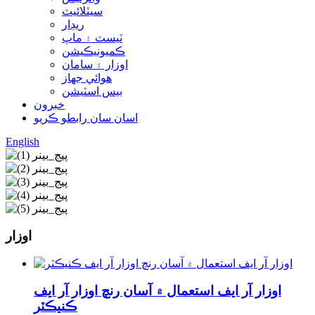
سيٽلائيٽ
ريڊار
ٽيسٽ ۽ ماپ
ڪميونيڪيشن
اوزار ۽ سامان
هوائي جهاز
بيس اسٽيشن
خبرون
اسان سان رابطو ڪريو
English
اوزار
اوزار آر ايف استعمال ۾ آسان رنچ اوزار آر ايف
ڪنيڪٽر