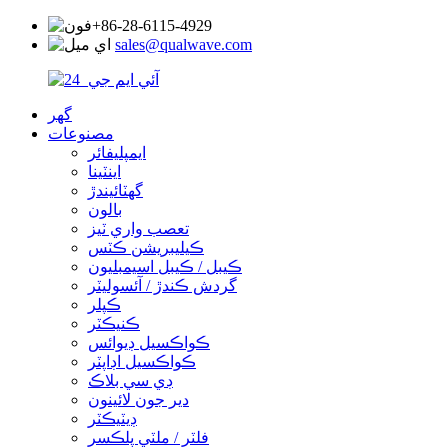
+86-28-6115-4929
sales@qualwave.com
گھر
مصنوعات
ايمپليفائر
اينٽينا
گھٽائيندڙ
بالون
تعصب واري ٽيز
ڪيليبريشن ڪٽس
ڪيبل / ڪيبل اسيمبليون
گردش ڪندڙ / آئسوليٽر
ڪپلر
ڪنيڪٽر
ڪواڪسيل ڊيوائس
ڪواڪسيل اڊاپٽر
ڊي سي بلاڪ
دير جون لائينون
ڊيٽيڪٽر
فلٽر / ملٽي پلڪسر