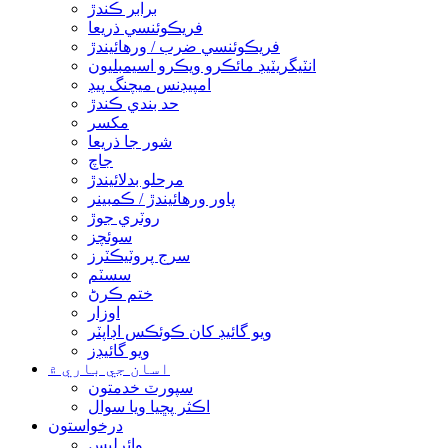
برابر ڪندڙ
فريڪوئنسي ذريعا
فريڪوئنسي ضرب / ورهائيندڙ
انٽيگريٽيڊ مائڪرو ويڪرو اسيمبليون
امپيڊنس ميچنگ پيڊ
حد بندي ڪندڙ
مکسر
شور جا ذريعا
جاچ
مرحلو بدلائيندڙ
پاور ورهائيندڙ / ڪمبينر
روٽري جوڙ
سوئچز
سرج پروٽيڪٽرز
سسٽم
ختم ڪرڻ
اوزار
ويو گائيڊ کان ڪوئڪس اڊاپٽر
ويو گائيڊز
اسان جي باري ۾
سپورٽ خدمتون
اڪثر پڇيا ويا سوال
درخواستون
وائرليس