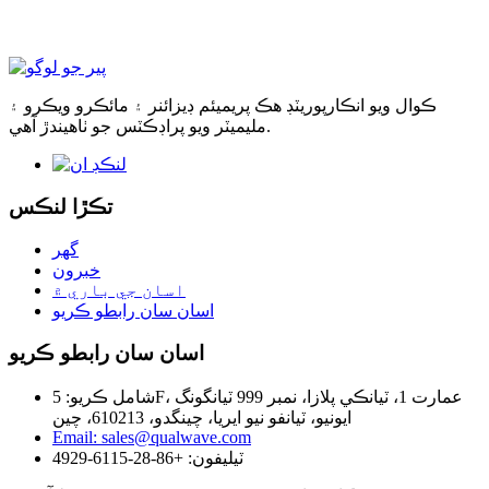
ڪوال ويو انڪارپوريٽڊ هڪ پريميئم ڊيزائنر ۽ مائڪرو ويڪرو ۽
مليميٽر ويو پراڊڪٽس جو ٺاهيندڙ آهي.
تڪڙا لنڪس
گھر
خبرون
اسان جي باري ۾
اسان سان رابطو ڪريو
اسان سان رابطو ڪريو
شامل ڪريو: 5F، عمارت 1، ٽيانڪي پلازا، نمبر 999 ٽيانگونگ
ايونيو، ٽيانفو نيو ايريا، چينگدو، 610213، چين
Email: sales@qualwave.com
ٽيليفون: +86-28-6115-4929